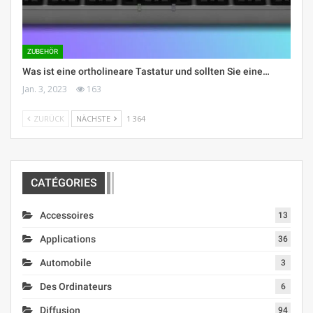
ZUBEHÖR
Was ist eine ortholineare Tastatur und sollten Sie eine…
Jan. 3, 2023
163
ZURÜCK
NÄCHSTE
1 364
CATÉGORIES
Accessoires
13
Applications
36
Automobile
3
Des Ordinateurs
6
Diffusion
94