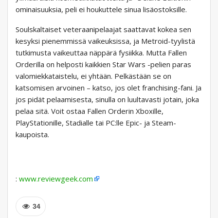
ominaisuuksia, peli ei houkuttele sinua lisäostoksille.
Soulskaltaiset veteraanipelaajat saattavat kokea sen
kesyksi pienemmissä vaikeuksissa, ja Metroid-tyylistä
tutkimusta vaikeuttaa näppärä fysiikka. Mutta Fallen
Orderilla on helposti kaikkien Star Wars -pelien paras
valomiekkataistelu, ei yhtään. Pelkästään se on
katsomisen arvoinen – katso, jos olet franchising-fani. Ja
jos pidät pelaamisesta, sinulla on luultavasti jotain, joka
pelaa sitä. Voit ostaa Fallen Orderin Xboxille,
PlayStationille, Stadialle tai PC:lle Epic- ja Steam-
kaupoista.
:
www.reviewgeek.com
34