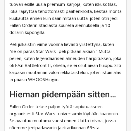
tuovan esille uusia premium-sarjoja, kuten iskusotilas,
joka räjäyttää tehottomasti päähenkilöitä, kestää monta
kuukautta ennen kuin saan mitään uutta. joten otin Jedi:
Fallen Orderin Stadiasta suurella alennuksella ja 10
dollarin kupongilla.
Peli julkaistiin viime vuonna lievästi ylistettynä, kuten
"se on paras Star Wars -peli pitkään aikaan." Mutta
pelien, kuten legendaarisen ahneuden harjoituksen, joka
oli EA:n Battlefront II, ohella, se ei ollut aivan huippu. Silti
kaipasin muutaman valomiekkataistelun, joten istuin alas
ja pääsin WHOOSHingiin.
Hieman pidempään sitten…
Fallen Order tekee paljon työtä sopiutuakseen
orgaanisesti Star Wars -universumin löyhään kaanoniin.
Se avautuu muutama vuosi ennen Uutta toivoa, jossa
näemme jedipadawanin ja ritarikunnan 66:sta