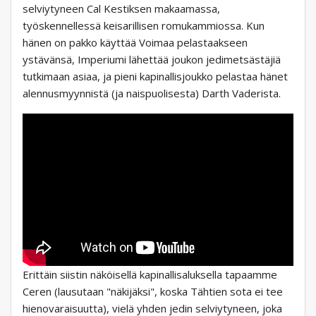
selviytyneen Cal Kestiksen makaamassa,
työskennellessä keisarillisen romukammiossa. Kun
hänen on pakko käyttää Voimaa pelastaakseen
ystävänsä, Imperiumi lähettää joukon jedimetsästäjiä
tutkimaan asiaa, ja pieni kapinallisjoukko pelastaa hänet
alennusmyynnistä (ja naispuolisesta) Darth Vaderista.
Erittäin siistin näköisellä kapinallisaluksella tapaamme
Ceren (lausutaan "näkijäksi", koska Tähtien sota ei tee
hienovaraisuutta), vielä yhden jedin selviytyneen, joka