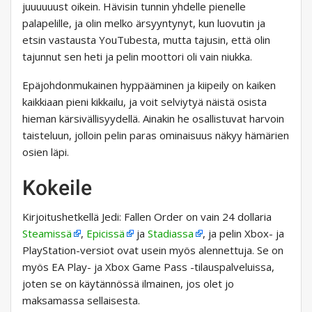
juuuuuust oikein. Hävisin tunnin yhdelle pienelle
palapelille, ja olin melko ärsyyntynyt, kun luovutin ja
etsin vastausta YouTubesta, mutta tajusin, että olin
tajunnut sen heti ja pelin moottori oli vain niukka.
Epäjohdonmukainen hyppääminen ja kiipeily on kaiken
kaikkiaan pieni kikkailu, ja voit selviytyä näistä osista
hieman kärsivällisyydellä. Ainakin he osallistuvat harvoin
taisteluun, jolloin pelin paras ominaisuus näkyy hämärien
osien läpi.
Kokeile
Kirjoitushetkellä Jedi: Fallen Order on vain 24 dollaria
Steamissä
,
Epicissä
ja
Stadiassa
, ja pelin Xbox- ja
PlayStation-versiot ovat usein myös alennettuja. Se on
myös EA Play- ja Xbox Game Pass -tilauspalveluissa,
joten se on käytännössä ilmainen, jos olet jo
maksamassa sellaisesta.