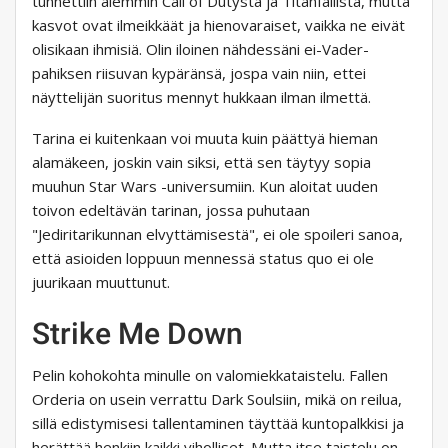
tunnettiin aiemmin Call of Dutysta ja Titanfallista, mutta
kasvot ovat ilmeikkäät ja hienovaraiset, vaikka ne eivät
olisikaan ihmisiä. Olin iloinen nähdessäni ei-Vader-
pahiksen riisuvan kypäränsä, jospa vain niin, ettei
näyttelijän suoritus mennyt hukkaan ilman ilmettä.
Tarina ei kuitenkaan voi muuta kuin päättyä hieman
alamäkeen, joskin vain siksi, että sen täytyy sopia
muuhun Star Wars -universumiin. Kun aloitat uuden
toivon edeltävän tarinan, jossa puhutaan
"Jediritarikunnan elvyttämisestä", ei ole spoileri sanoa,
että asioiden loppuun mennessä status quo ei ole
juurikaan muuttunut.
Strike Me Down
Pelin kohokohta minulle on valomiekkataistelu. Fallen
Orderia on usein verrattu Dark Soulsiin, mikä on reilua,
sillä edistymisesi tallentaminen täyttää kuntopalkkisi ja
herättää henkiin kaikki viholliset. Mutta itse taistelu on