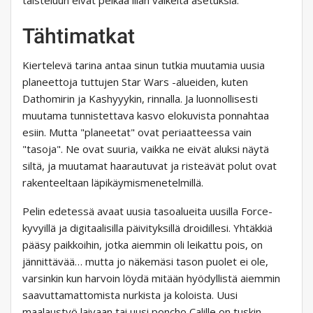
taisteluun eivät pelkää liian vaikeita asetuksia.
Tähtimatkat
Kiertelevä tarina antaa sinun tutkia muutamia uusia
planeettoja tuttujen Star Wars -alueiden, kuten
Dathomirin ja Kashyyykin, rinnalla. Ja luonnollisesti
muutama tunnistettava kasvo elokuvista ponnahtaa
esiin. Mutta "planeetat" ovat periaatteessa vain
"tasoja". Ne ovat suuria, vaikka ne eivät aluksi näytä
siltä, ​​ja muutamat haarautuvat ja risteävät polut ovat
rakenteeltaan läpikäymismenetelmillä.
Pelin edetessä avaat uusia tasoalueita uusilla Force-
kyvyillä ja digitaalisilla päivityksillä droidillesi. Yhtäkkiä
pääsy paikkoihin, jotka aiemmin oli leikattu pois, on
jännittävää… mutta jo näkemäsi tason puolet ei ole,
varsinkin kun harvoin löydä mitään hyödyllistä aiemmin
saavuttamattomista nurkista ja koloista. Uusi
maalaustyö laivaan tai uusi poncho Calille on tuskin