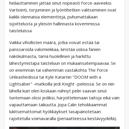
heilauttaminen jättää sinut nopeasti Force-aaveeksi.
Vartiointi, torjuminen ja lyöntihetken valitseminen ovat
kaikki olennaisia ​​elementtejä, puhumattakaan
sijoittelusta ja yleisön hallinnasta kovemmissa
taisteluissa.
Vaikka vihollisten määrä, jotka voivat estää tai
panssaroida valomiekkaa, kiristää uskoa fanien
näkökulmasta, tämä huolellinen ja harkittu
lähestymistapa taisteluun on mukaansatempaavaa. Se
on enemmän tai vähemmän vastakohta The Force
Unleashedissä tai Kyle Katarnin "DOOM with a
Lightsaber" -matkoilla Jedi Knight -peleissä. Se on niin
lähellä kuin olen koskaan nähnyt pelin saavan sinut
tuntemaan olosi jediksi, harjoittelemaan taitoja eikä vain
vapauttamaan taikuutta. Jopa Calin tehokkaammat
lukitsemattomat hyökkäykset tasapainotetaan
rajoitetulla voimavaralla (periaatteessa kestävyydellä).