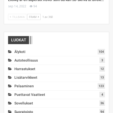
sep 14, 2022
94
TILLBAKA
FRAM
1 av 360
LUOKAT
Älykoti
104
Autoteollisuus
3
Harrastukset
12
Lisätarvikkeet
13
Pelaaminen
123
Puettavat Vaatteet
4
Sovellukset
36
Suoratoisto
94