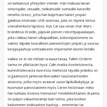
on katkaissut yhteyden Voimiin. Hän maksaa laivan
omistajalle, viisaalle, nelikätiselle sumealle kaverille
nimeltä Greez, jotta hän kuljettaisi hänet ympäri
galaksia etsimään USB-asemaa, joka on täynnä tietoa
voimaherkistä lapsista. Kun Cal saa oman Star Wars -
brändinsä Droidin, piipivän pienen robottipapaukaijan,
joka roikkuu hänen olkapäällään, kokoonpanomme on
valmis: kilpaile kourallisen planeettojen ympäri ja seuraa
korppujauhoja voittaakseen Imperiumin lasten listalle. .
Vaikka se ei ole mitään uraauurtavaa, Fallen Orderin
tarina on yllättävän hyvä. Calin matka itsetietoisesta,
kummittelevasta nuoresta miehestä täysillä jedeiksi on
orgaanisesti järkevää liberaalien taustatarinoiden
ansiosta, jotka myös avaavat uusia läpikulkukykyjä. Ja
huomasin panostaneeni myös Ceren historiaan: miksi
hän katkaisi itsensä Voimasta? Henkilökohtainen draama
on paljon vakuuttavampi kuin tarina, joka koskee
kadonneen sivilisaation hautoja – enemmän tai