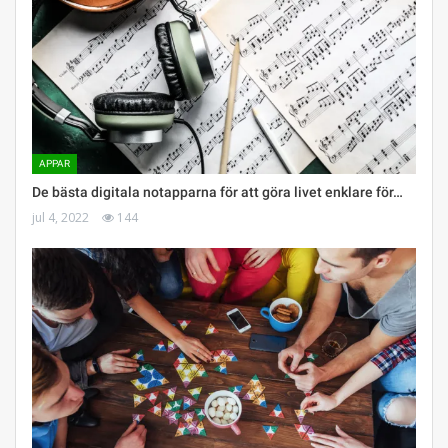
APPAR
De bästa digitala notapparna för att göra livet enklare för…
jul 4, 2022
144