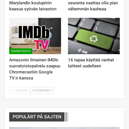
Marylandin koulupiirin
seuranta saattaa olla pian
kaasua syövän laivaston
vähemmän kauheaa
SUORATOISTO
Amazonin ilmainen IMDb-
16 tapaa käyttää vanhat
suoratoistopalvelu saapuu
laitteet uudelleen
Chromecastiin Google
TV:n kanssa
TAKAISIN
ETEENPÄIN
POPULÄRT PÅ SAJTEN