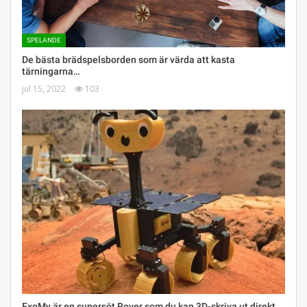
SPELANDE
De bästa brädspelsborden som är värda att kasta
tärningarna…
jul 15, 2022
103
ExoMy är en supersöt Rover som du kan 3D-skriva ut direkt…