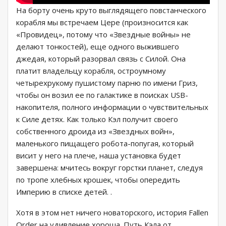
На борту очень круто выглядящего повстанческого
корабля мы встречаем Цере (произносится как
«Провидец», потому что «Звездные войны» не
делают тонкостей), еще одного выжившего
джедая, который разорвал связь с Силой. Она
платит владельцу корабля, остроумному
четырехрукому пушистому парню по имени Гриз,
чтобы он возил ее по галактике в поисках USB-
накопителя, полного информации о чувствительных
к Силе детях. Как только Кэл получит своего
собственного дроида из «Звездных войн»,
маленького пищащего робота-попугая, который
висит у него на плече, наша установка будет
завершена: мчитесь вокруг горстки планет, следуя
по тропе хлебных крошек, чтобы опередить
Империю в списке детей. .
Хотя в этом нет ничего новаторского, история Fallen
Order на удивление хороша. Путь Кэла от