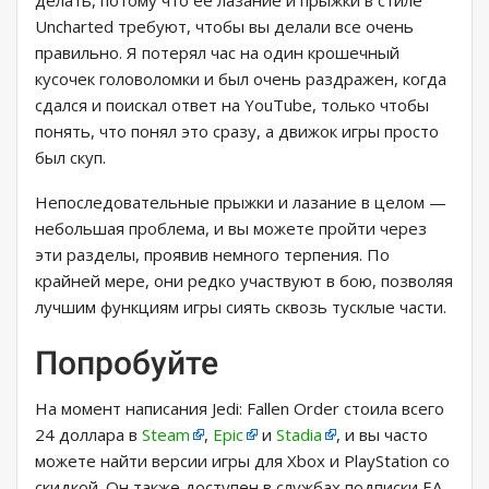
делать, потому что ее лазание и прыжки в стиле
Uncharted требуют, чтобы вы делали все очень
правильно. Я потерял час на один крошечный
кусочек головоломки и был очень раздражен, когда
сдался и поискал ответ на YouTube, только чтобы
понять, что понял это сразу, а движок игры просто
был скуп.
Непоследовательные прыжки и лазание в целом —
небольшая проблема, и вы можете пройти через
эти разделы, проявив немного терпения. По
крайней мере, они редко участвуют в бою, позволяя
лучшим функциям игры сиять сквозь тусклые части.
Попробуйте
На момент написания Jedi: Fallen Order стоила всего
24 доллара в
Steam
,
Epic
и
Stadia
, и вы часто
можете найти версии игры для Xbox и PlayStation со
скидкой. Он также доступен в службах подписки EA