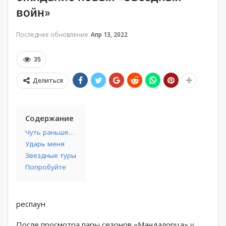
войн»
Последнее обновление
Апр 13, 2022
35
Делиться
Содержание
Чуть раньше…
Ударь меня
Звездные туры
Попробуйте
респаун
После просмотра пары сезонов «Мандалорца» у