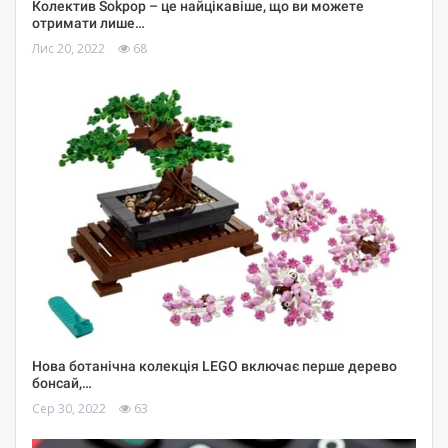
Колектив Sokpop – це найцікавіше, що ви можете
отримати лише…
Лис 20, 2022
68
Нова ботанічна колекція LEGO включає перше дерево
бонсай,…
Сер 30, 2022
63