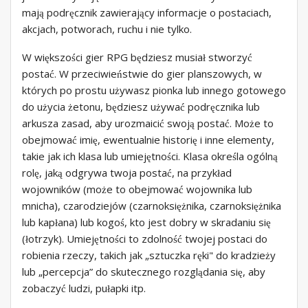
mają podręcznik zawierający informacje o postaciach,
akcjach, potworach, ruchu i nie tylko.
W większości gier RPG będziesz musiał stworzyć
postać. W przeciwieństwie do gier planszowych, w
których po prostu używasz pionka lub innego gotowego
do użycia żetonu, będziesz używać podręcznika lub
arkusza zasad, aby urozmaicić swoją postać. Może to
obejmować imię, ewentualnie historię i inne elementy,
takie jak ich klasa lub umiejętności. Klasa określa ogólną
rolę, jaką odgrywa twoja postać, na przykład
wojowników (może to obejmować wojownika lub
mnicha), czarodziejów (czarnoksiężnika, czarnoksiężnika
lub kapłana) lub kogoś, kto jest dobry w skradaniu się
(łotrzyk). Umiejętności to zdolność twojej postaci do
robienia rzeczy, takich jak „sztuczka ręki" do kradzieży
lub „percepcja” do skutecznego rozglądania się, aby
zobaczyć ludzi, pułapki itp.