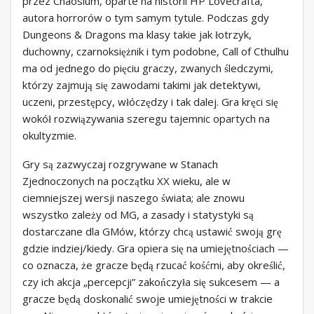
przez Chaosium, oparte na historii HP Lovecrafta,
autora horrorów o tym samym tytule. Podczas gdy
Dungeons & Dragons ma klasy takie jak łotrzyk,
duchowny, czarnoksiężnik i tym podobne, Call of Cthulhu
ma od jednego do pięciu graczy, zwanych śledczymi,
którzy zajmują się zawodami takimi jak detektywi,
uczeni, przestępcy, włóczędzy i tak dalej. Gra kręci się
wokół rozwiązywania szeregu tajemnic opartych na
okultyzmie.
Gry są zazwyczaj rozgrywane w Stanach
Zjednoczonych na początku XX wieku, ale w
ciemniejszej wersji naszego świata; ale znowu
wszystko zależy od MG, a zasady i statystyki są
dostarczane dla GMów, którzy chcą ustawić swoją grę
gdzie indziej/kiedy. Gra opiera się na umiejętnościach —
co oznacza, że ​​gracze będą rzucać kośćmi, aby określić,
czy ich akcja „percepcji” zakończyła się sukcesem — a
gracze będą doskonalić swoje umiejętności w trakcie