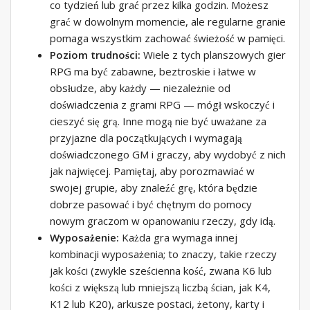
co tydzień lub grać przez kilka godzin. Możesz
grać w dowolnym momencie, ale regularne granie
pomaga wszystkim zachować świeżość w pamięci.
Poziom trudności:
Wiele z tych planszowych gier
RPG ma być zabawne, beztroskie i łatwe w
obsłudze, aby każdy — niezależnie od
doświadczenia z grami RPG — mógł wskoczyć i
cieszyć się grą. Inne mogą nie być uważane za
przyjazne dla początkujących i wymagają
doświadczonego GM i graczy, aby wydobyć z nich
jak najwięcej. Pamiętaj, aby porozmawiać w
swojej grupie, aby znaleźć grę, która będzie
dobrze pasować i być chętnym do pomocy
nowym graczom w opanowaniu rzeczy, gdy idą.
Wyposażenie:
Każda gra wymaga innej
kombinacji wyposażenia; to znaczy, takie rzeczy
jak kości (zwykle sześcienna kość, zwana K6 lub
kości z większą lub mniejszą liczbą ścian, jak K4,
K12 lub K20), arkusze postaci, żetony, karty i