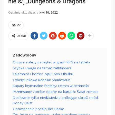
nie są „Dungeons & Dragons”
Ostatnia aktualizacja
kwi 10, 2022
27
Udział
Zadowolony
O czym należy pamiętać w grach RPG na tablety
Szybka uwaga na temat Pathfindera
Tajemnice i horror, ojej!: Zew Cthulhu
Cyberpunkowa Rebelia: Shadowrun
Kapary kryminalne fantasy: Ostrza w ciemności
Przetrwanie zombie oparte na kartach: Świat zombie
Dosłownie tylko niedźwiedzie próbujące ukraść miód:
Honey Heist
Opowiadanie poszło źle: Fiasko
Żyj, śmiej się, zapomnij, zabij: tysiącletni wampir