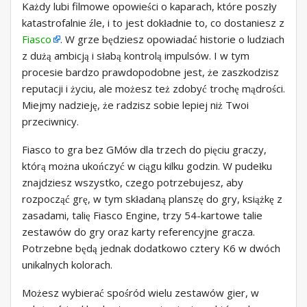
Każdy lubi filmowe opowieści o kaparach, które poszły
katastrofalnie źle, i to jest dokładnie to, co dostaniesz z
Fiasco
. W grze będziesz opowiadać historie o ludziach
z dużą ambicją i słabą kontrolą impulsów. I w tym
procesie bardzo prawdopodobne jest, że zaszkodzisz
reputacji i życiu, ale możesz też zdobyć trochę mądrości.
Miejmy nadzieję, że radzisz sobie lepiej niż Twoi
przeciwnicy.
Fiasco to gra bez GMów dla trzech do pięciu graczy,
którą można ukończyć w ciągu kilku godzin. W pudełku
znajdziesz wszystko, czego potrzebujesz, aby
rozpocząć grę, w tym składaną planszę do gry, książkę z
zasadami, talię Fiasco Engine, trzy 54-kartowe talie
zestawów do gry oraz karty referencyjne gracza.
Potrzebne będą jednak dodatkowo cztery K6 w dwóch
unikalnych kolorach.
Możesz wybierać spośród wielu zestawów gier, w