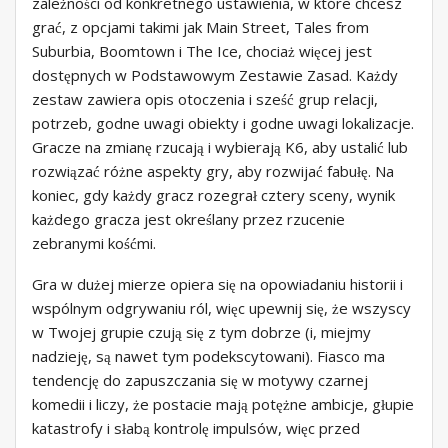
zależności od konkretnego ustawienia, w które chcesz
grać, z opcjami takimi jak Main Street, Tales from
Suburbia, Boomtown i The Ice, chociaż więcej jest
dostępnych w Podstawowym Zestawie Zasad. Każdy
zestaw zawiera opis otoczenia i sześć grup relacji,
potrzeb, godne uwagi obiekty i godne uwagi lokalizacje.
Gracze na zmianę rzucają i wybierają K6, aby ustalić lub
rozwiązać różne aspekty gry, aby rozwijać fabułę. Na
koniec, gdy każdy gracz rozegrał cztery sceny, wynik
każdego gracza jest określany przez rzucenie
zebranymi kośćmi.
Gra w dużej mierze opiera się na opowiadaniu historii i
wspólnym odgrywaniu ról, więc upewnij się, że wszyscy
w Twojej grupie czują się z tym dobrze (i, miejmy
nadzieję, są nawet tym podekscytowani). Fiasco ma
tendencję do zapuszczania się w motywy czarnej
komedii i liczy, że postacie mają potężne ambicje, głupie
katastrofy i słabą kontrolę impulsów, więc przed