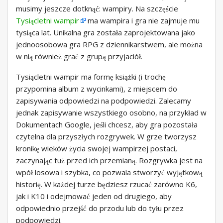
musimy jeszcze dotknąć: wampiry. Na szczęście
Tysiącletni wampir
ma wampira i gra nie zajmuje mu
tysiąca lat. Unikalna gra została zaprojektowana jako
jednoosobowa gra RPG z dziennikarstwem, ale można
w nią również grać z grupą przyjaciół.
Tysiącletni wampir ma formę książki (i trochę
przypomina album z wycinkami), z miejscem do
zapisywania odpowiedzi na podpowiedzi. Zalecamy
jednak zapisywanie wszystkiego osobno, na przykład w
Dokumentach Google, jeśli chcesz, aby gra pozostała
czytelna dla przyszłych rozgrywek. W grze tworzysz
kronikę wieków życia swojej wampirzej postaci,
zaczynając tuż przed ich przemianą. Rozgrywka jest na
wpół losowa i szybka, co pozwala stworzyć wyjątkową
historię. W każdej turze będziesz rzucać zarówno K6,
jak i K10 i odejmować jeden od drugiego, aby
odpowiednio przejść do przodu lub do tyłu przez
podpowiedzi.