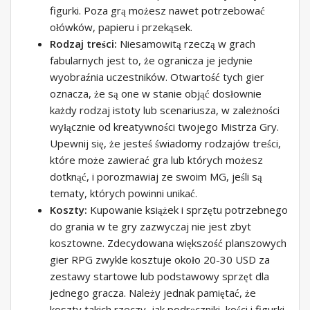
figurki. Poza grą możesz nawet potrzebować
ołówków, papieru i przekąsek.
Rodzaj treści:
Niesamowitą rzeczą w grach
fabularnych jest to, że ogranicza je jedynie
wyobraźnia uczestników. Otwartość tych gier
oznacza, że ​​są one w stanie objąć dosłownie
każdy rodzaj istoty lub scenariusza, w zależności
wyłącznie od kreatywności twojego Mistrza Gry.
Upewnij się, że jesteś świadomy rodzajów treści,
które może zawierać gra lub których możesz
dotknąć, i porozmawiaj ze swoim MG, jeśli są
tematy, których powinni unikać.
Koszty:
Kupowanie książek i sprzętu potrzebnego
do grania w te gry zazwyczaj nie jest zbyt
kosztowne. Zdecydowana większość planszowych
gier RPG zwykle kosztuje około 20-30 USD za
zestawy startowe lub podstawowy sprzęt dla
jednego gracza. Należy jednak pamiętać, że
koszty takich rzeczy, jak podręczniki, kości i figurki