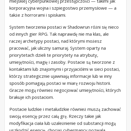
miejskiej cyberpunkowej przestępczości — takimi jak
korporacyjna wojna i szpiegostwo przemysłowe — a
także z horrorami i spiskami.
System tworzenia postaci w Shadowrun różni się nieco
od innych gier RPG. Tak naprawdę nie ma klas, ale
raczej archetypy postaci, nad którymi możesz
pracować, jak uliczny samuraj. System oparty na
priorytetach dzieli te priorytety na atrybuty,
umiejętności, magię i zasoby. Postacie są tworzone z
kontaktami lub znajomymi i przyjaciółmi w sieci postaci,
którzy strategicznie ujawniają informacje lub w inny
sposób pomagają postaci w miarę rozwoju historii.
Gracze mogą również negocjować umiejętności, których
brakuje ich postaciom.
Postacie ludzkie i metaludzkie również muszą zachować
swoją esencję przez całą grę. Rzeczy takie jak
modyfikacja ciała lub uzależnienie od substancji mogą
uszkodzić esencję, chociaż cybermancy pozwala