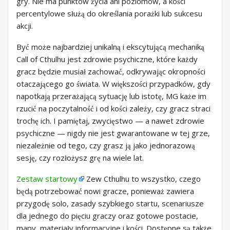
gry. Nie ma punktów życia ani poziomów, a kości
percentylowe służą do określania porażki lub sukcesu
akcji.
Być może najbardziej unikalną i ekscytującą mechaniką
Call of Cthulhu jest zdrowie psychiczne, które każdy
gracz będzie musiał zachować, odkrywając okropności
otaczającego go świata. W większości przypadków, gdy
napotkają przerażającą sytuację lub istotę, MG każe im
rzucić na poczytalność i od kości zależy, czy gracz straci
trochę ich. I pamiętaj, zwycięstwo — a nawet zdrowie
psychiczne — nigdy nie jest gwarantowane w tej grze,
niezależnie od tego, czy grasz ją jako jednorazową
sesję, czy rozłożysz grę na wiele lat.
Zestaw startowy
Zew Cthulhu to wszystko, czego
będą potrzebować nowi gracze, ponieważ zawiera
przygodę solo, zasady szybkiego startu, scenariusze
dla jednego do pięciu graczy oraz gotowe postacie,
mapy, materiały informacyjne i kości. Dostępne są także