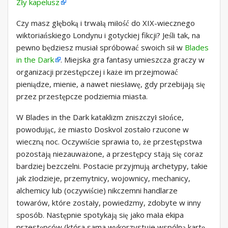
Zły kapelusz
Czy masz głęboką i trwałą miłość do XIX-wiecznego
wiktoriańskiego Londynu i gotyckiej fikcji? Jeśli tak, na
pewno będziesz musiał spróbować swoich sił w
Blades
in the Dark
. Miejska gra fantasy umieszcza graczy w
organizacji przestępczej i każe im przejmować
pieniądze, mienie, a nawet niesławę, gdy przebijają się
przez przestępcze podziemia miasta.
W Blades in the Dark kataklizm zniszczył słońce,
powodując, że miasto Doskvol zostało rzucone w
wieczną noc. Oczywiście sprawia to, że przestępstwa
pozostają niezauważone, a przestępcy stają się coraz
bardziej bezczelni. Postacie przyjmują archetypy, takie
jak złodzieje, przemytnicy, wojownicy, mechanicy,
alchemicy lub (oczywiście) nikczemni handlarze
towarów, które zostały, powiedzmy, zdobyte w inny
sposób. Następnie spotykają się jako mała ekipa
przestępców (która sama wykorzystuje wspólną kartę