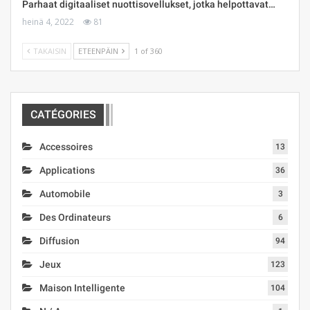
Parhaat digitaaliset nuottisovellukset, jotka helpottavat…
heinä 4, 2022
81
TAKAISIN
ETEENPÄIN
1 of 360
CATÉGORIES
Accessoires
13
Applications
36
Automobile
3
Des Ordinateurs
6
Diffusion
94
Jeux
123
Maison Intelligente
104