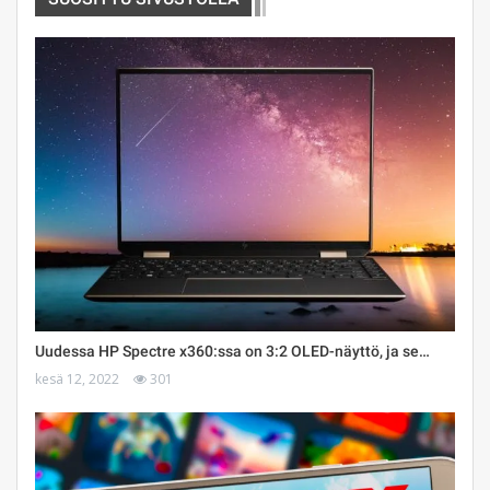
Uudessa HP Spectre x360:ssa on 3:2 OLED-näyttö, ja se…
kesä 12, 2022
301