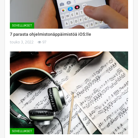
SOVELLUKSET
7 parasta ohjelmistonäppäimistöä iOS:lle
touko 3, 2022
97
SOVELLUKSET